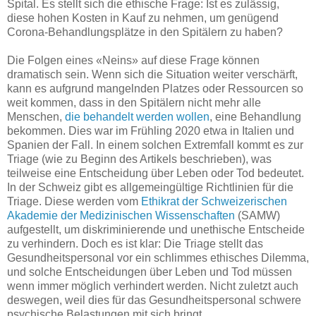
Spital. Es stellt sich die ethische Frage: Ist es zulässig,
diese hohen Kosten in Kauf zu nehmen, um genügend
Corona-Behandlungsplätze in den Spitälern zu haben?
Die Folgen eines «Neins» auf diese Frage können
dramatisch sein. Wenn sich die Situation weiter verschärft,
kann es aufgrund mangelnden Platzes oder Ressourcen so
weit kommen, dass in den Spitälern nicht mehr alle
Menschen,
die behandelt werden wollen
, eine Behandlung
bekommen. Dies war im Frühling 2020 etwa in Italien und
Spanien der Fall. In einem solchen Extremfall kommt es zur
Triage (wie zu Beginn des Artikels beschrieben), was
teilweise eine Entscheidung über Leben oder Tod bedeutet.
In der Schweiz gibt es allgemeingültige Richtlinien für die
Triage. Diese werden vom
Ethikrat der Schweizerischen
Akademie der Medizinischen Wissenschaften
(SAMW)
aufgestellt, um diskriminierende und unethische Entscheide
zu verhindern. Doch es ist klar: Die Triage stellt das
Gesundheitspersonal vor ein schlimmes ethisches Dilemma,
und solche Entscheidungen über Leben und Tod müssen
wenn immer möglich verhindert werden. Nicht zuletzt auch
deswegen, weil dies für das Gesundheitspersonal schwere
psychische Belastungen mit sich bringt.