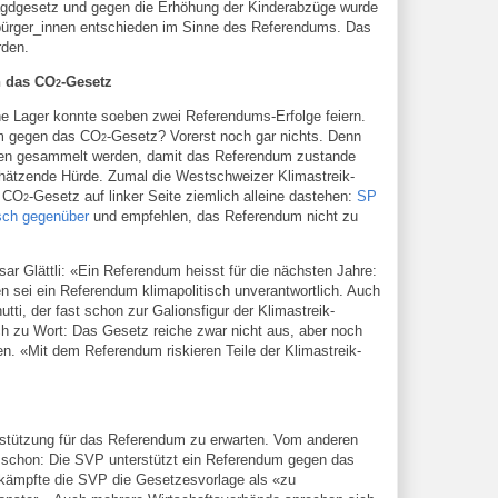
Jagdgesetz und gegen die Erhöhung der Kinderabzüge wurde
bürger_innen entschieden im Sinne des Referendums. Das
rden.
n das CO
-Gesetz
2
üne Lager konnte soeben zwei Referendums-Erfolge feiern.
um gegen das CO
-Gesetz? Vorerst noch gar nichts. Denn
2
ften gesammelt werden, damit das Referendum zustande
chätzende Hürde. Zumal die Westschweizer Klimastreik-
s CO
-Gesetz auf linker Seite ziemlich alleine dastehen:
SP
2
isch gegenüber
und empfehlen, das Referendum nicht zu
sar Glättli: «Ein Referendum heisst für die nächsten Jahre:
 sei ein Referendum klimapolitisch unverantwortlich. Auch
ti, der fast schon zur Galionsfigur der Klimastreik-
ch zu Wort: Das Gesetz reiche zwar nicht aus, aber noch
n. «Mit dem Referendum riskieren Teile der Klimastreik-
terstützung für das Referendum zu erwarten. Vom anderen
schon: Die SVP unterstützt ein Referendum gegen das
ekämpfte die SVP die Gesetzesvorlage als «zu