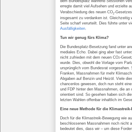
dem Bundesplatz während Sessionen verbo
erregte damit viel Aufsehen und erzielte a
Verabschiedung des neuen CO
-Gesetzes 
2
insgesamt zu verdanken ist. Gleichzeitig w
Seite scharf verurteilt. Dies führte unter
Ausfälligkeiten
.
Tun wir genug fürs Klima?
Die Bundesplatz-Besetzung fand unter an
mediales Echo. Dabei ging aber fast unter,
nicht zufrieden mit dem neuen CO
-Geset
2
wurde. Dies, obwohl die Vorlage vom Parla
ursprünglich vom Bundesrat vorgesehen. S
Franken, Massnahmen für mehr Klimaschut
Abgaben auf Benzin und Heizöl. Viele die
chancenlos gewesen, doch nun steht eine 
und FDP hinter den Massnahmen, die an 
orientiert sind. So gesehen haben sich di
letzten Wahlen offenbar inhaltlich im Ges
Eine neue Methode für die Klimastrei
Doch für die Klimastreik-Bewegung wie auc
beschlossenen Massnahmen noch nicht aus.
bedeutet dies, dass wir – um diese Forder