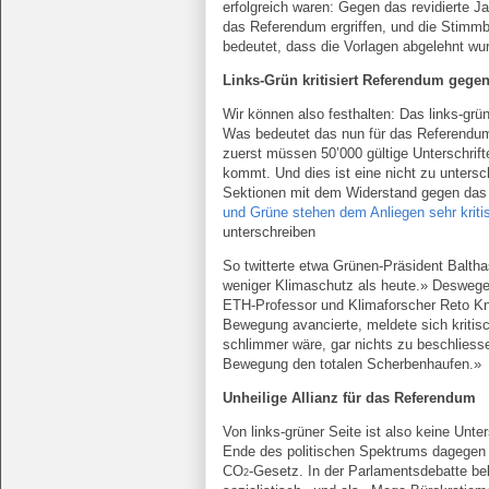
erfolgreich waren: Gegen das revidierte 
das Referendum ergriffen, und die Stimm
bedeutet, dass die Vorlagen abgelehnt wu
Links-Grün kritisiert Referendum gege
Wir können also festhalten: Das links-gr
Was bedeutet das nun für das Referend
zuerst müssen 50’000 gültige Unterschri
kommt. Und dies ist eine nicht zu unters
Sektionen mit dem Widerstand gegen da
und Grüne stehen dem Anliegen sehr krit
unterschreiben
So twitterte etwa Grünen-Präsident Baltha
weniger Klimaschutz als heute.» Deswegen
ETH-Professor und Klimaforscher Reto Knut
Bewegung avancierte, meldete sich kritis
schlimmer wäre, gar nichts zu beschliesse
Bewegung den totalen Scherbenhaufen.»
Unheilige Allianz für das Referendum
Von links-grüner Seite ist also keine Un
Ende des politischen Spektrums dagegen 
CO
-Gesetz. In der Parlamentsdebatte b
2