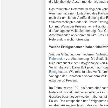
die Mehrheit der Abstimmenden als auch 
Das fakultative Referendum dagegen kann
wenn sie mit einem Entscheid des Parlame
nach der amtlichen Veröffentlichung des E
Stimmberechtigten oder die Unterstützun
kommt. Wenn der Prozess korrekt abläuft,
die Vorlage zur Volksabstimmung. Das Gese
Abstimmenden angenommen wird. Das Erre
Referendum nicht notwendig.
Welche Erfolgschancen haben fakultat
Seit der Gründung des modernen Schwei
Referenden
zur Abstimmung. Die Statistik 
Dies entspricht einer Erfolgschance von 4
Volksinitiativen. Dabei fällt jedoch auf, d
Erfolg
hatten. Während fakultative Refere
Vorlagen der Behörden also vor dem Volk 
etwa bei 50 Prozent.
Im Zeitraum von 1991 bis heute aber hat s
Referendum viel häufiger ergriffen als in 
Gesetze beschlossen werden, aber es ist i
Fällen. Das entspricht einer Erfolgsquote 
es eher aussergewöhnlich, dass am letzt