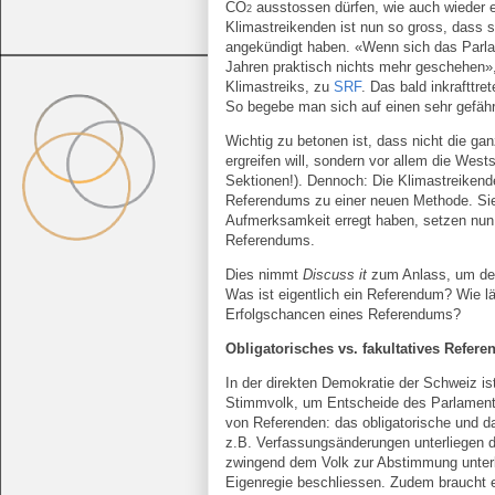
CO
ausstossen dürfen, wie auch wieder e
2
Klimastreikenden ist nun so gross, dass 
angekündigt haben. «Wenn sich das Parla
Jahren praktisch nichts mehr geschehen»
Klimastreiks, zu
SRF
. Das bald inkrafttr
So begebe man sich auf einen sehr gefäh
Wichtig zu betonen ist, dass nicht die 
ergreifen will, sondern vor allem die Wes
Sektionen!). Dennoch: Die Klimastreikend
Referendums zu einer neuen Methode. Sie
Aufmerksamkeit erregt haben, setzen nun 
Referendums.
Dies nimmt
Discuss it
zum Anlass, um de
Was ist eigentlich ein Referendum? Wie l
Erfolgschancen eines Referendums?
Obligatorisches vs. fakultatives Refer
In der direkten Demokratie der Schweiz is
Stimmvolk, um Entscheide des Parlamente
von Referenden: das obligatorische und d
z.B. Verfassungsänderungen unterliegen d
zwingend dem Volk zur Abstimmung unterbr
Eigenregie beschliessen. Zudem braucht 