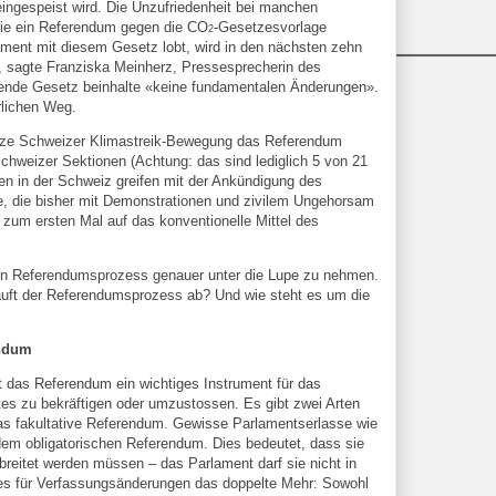
ingespeist wird. Die Unzufriedenheit bei manchen
sie ein Referendum gegen die CO
-Gesetzesvorlage
2
ment mit diesem Gesetz lobt, wird in den nächsten zehn
, sagte Franziska Meinherz, Pressesprecherin des
etende Gesetz beinhalte «keine fundamentalen Änderungen».
rlichen Weg.
ganze Schweizer Klimastreik-Bewegung das Referendum
tschweizer Sektionen (Achtung: das sind lediglich 5 von 21
en in der Schweiz greifen mit der Ankündigung des
, die bisher mit Demonstrationen und zivilem Ungehorsam
zum ersten Mal auf das konventionelle Mittel des
n Referendumsprozess genauer unter die Lupe zu nehmen.
äuft der Referendumsprozess ab? Und wie steht es um die
endum
t das Referendum ein wichtiges Instrument für das
s zu bekräftigen oder umzustossen. Es gibt zwei Arten
as fakultative Referendum. Gewisse Parlamentserlasse wie
em obligatorischen Referendum. Dies bedeutet, dass sie
eitet werden müssen – das Parlament darf sie nicht in
es für Verfassungsänderungen das doppelte Mehr: Sowohl