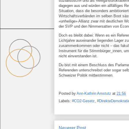
sozialistisch» und als «Mega-Bürokratie
dagegen aus und würden ein allfälliges R
Situation, dass die besonders ambitionie
Wirtschaftsverbänden im selben Boot säs
«unheilige» Allianz zwar mit deutlichen W
der SVP und den Nimmersatten von Econ
Doch es bleibt dabei: Wenn es ein Referen
Lichtjahre auseinander liegenden Lager z
zusammenkommen oder nicht – das fakulta
Instrument für die Stimmbürger_innen, 
nicht einverstanden ist.
Du bist mit einem Beschluss des Parlame
Referenden unterschreibst oder sogar selb
Schweizer Politik mitbestimmen.
Posted by
Ann-Kathrin Amstutz
at
21:56
Labels:
#CO2-Gesetz
,
#DirekteDemokrati
Neuerer Post