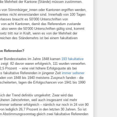
die Mehrheit der Kantone (Stände) müssen zustimmen.
 von Stimmbürger_innen oder Kantonen ergriffen werden,
ntes nicht einverstanden sind. Innerhalb von 100 Tagen
rlasses braucht es 50’000 Unterschriften von
g von acht Kantonen, damit das Referendum zustande
 also wenn die 50’000 Unterschriften gültig sind, kommt
tz tritt nur in Kraft, wenn es von der Mehrheit der
ichen des Ständemehrs ist bei einem fakultativen
ive Referenden?
zer Bundesstaates im Jahre 1848 kamen
193 fakultative
zeigt: 82 davon waren erfolgreich, 111 wurden verworfen.
2,5 Prozent – eine viel höhere Erfolgsquote als bei
ass fakultative Referenden in jüngerer Zeit
immer seltener
nden von 1848 bis 1940 meistens Zuspruch fanden - die
scheiterten, lagen die Erfolgschancen von 1941 bis 1990
ich der Trend definitiv umgekehrt: Zwar wird das
früheren Jahrzehnten, weil auch insgesamt viel mehr
mmer seltener erfolgreich – nämlich nur noch in 24 von 90
von lediglich 26,7 Prozent in den letzten 30 Jahren. So ist
en Abstimmungssonntag gleich zwei fakultative Referenden