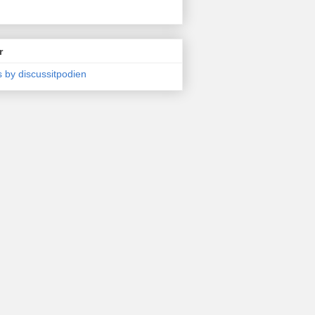
r
 by discussitpodien