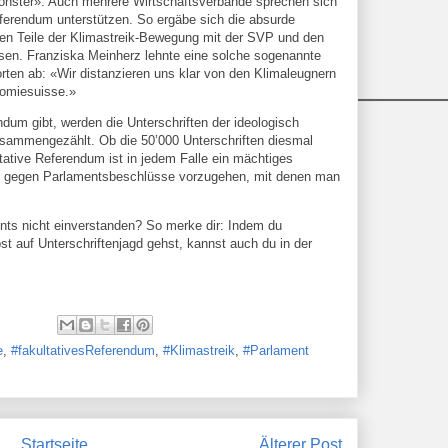
monster». Auch mehrere Wirtschaftsverbände sprechen sich
eferendum unterstützen. So ergäbe sich die absurde
rten Teile der Klimastreik-Bewegung mit der SVP und den
sen. Franziska Meinherz lehnte eine solche sogenannte
orten ab: «Wir distanzieren uns klar von den Klimaleugnern
omiesuisse.»
dum gibt, werden die Unterschriften der ideologisch
usammengezählt. Ob die 50’000 Unterschriften diesmal
tive Referendum ist in jedem Falle ein mächtiges
um gegen Parlamentsbeschlüsse vorzugehen, mit denen man
nts nicht einverstanden? So merke dir: Indem du
st auf Unterschriftenjagd gehst, kannst auch du in der
e
,
#fakultativesReferendum
,
#Klimastreik
,
#Parlament
Startseite
Älterer Post