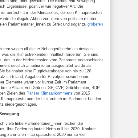
ten sind, aber gewaltfrei. Die Klimastreik-Bewegung
uch Ergebnisse, positiver wie negativer Art: Die
ist ein Schritt in der Klimapolitik, der den Klimaprotesten
urde die illegale Aktion vor allem von politisch rechter
 vielen Parlamentarier_innen zu Streit und sogar zu
gröberen
derem wegen all dieser Nebengeräusche ein riesiges
 was die Klimastreikenden inhaltlich forderten. Sie sind
z, das in der Herbstsession vom Parlament verabschiedet
ment deutlich ambitionierter ausgestaltet wurde als
ie beinhaltet eine Flugticketabgabe von bis zu 120
z im Inland, Abgaben für Privatjets sowie höhere
ser Elemente wären vor kurzer Zeit im Parlament
breite Allianz von Grünen, SP, CVP, Grünliberalen, BDP
den Zielen des
Pariser Klimaabkommens
von 2015
e Klimaproteste und der Linksrutsch im Parlament bei den
etz niedergeschlagen.
k-Bewegung
h viele linke Parlamentarier_innen reichen die
 Ihre Forderung lautet: Netto null bis 2030. Konkret
ung zu erfüllen – ab spätestens 2030 nur so viel