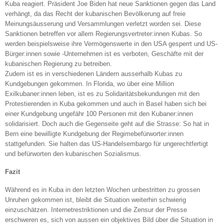
Kuba reagiert. Präsident Joe Biden hat neue Sanktionen gegen das Land
verhängt, da das Recht der kubanischen Bevölkerung auf freie
Meinungsäusserung und Versammlungen verletzt worden sei. Diese
Sanktionen betreffen vor allem Regierungsvertreter:innen Kubas. So
werden beispielsweise ihre Vermögenswerte in den USA gesperrt und US-
Bürger:innen sowie -Unternehmen ist es verboten, Geschäfte mit der
kubanischen Regierung zu betreiben.
Zudem ist es in verschiedenen Ländern ausserhalb Kubas zu
Kundgebungen gekommen. In Florida, wo über eine Million
Exilkubaner:innen leben, ist es zu Solidaritätsbekundungen mit den
Protestierenden in Kuba gekommen und auch in Basel haben sich bei
einer Kundgebung ungefähr 100 Personen mit den Kubaner:innen
solidarisiert. Doch auch die Gegenseite geht auf die Strasse: So hat in
Bern eine bewilligte Kundgebung der Regimebefürworter:innen
stattgefunden. Sie halten das US-Handelsembargo für ungerechtfertigt
und befürworten den kubanischen Sozialismus.
Fazit
Während es in Kuba in den letzten Wochen unbestritten zu grossen
Unruhen gekommen ist, bleibt die Situation weiterhin schwierig
einzuschätzen. Internetrestriktionen und die Zensur der Presse
erschweren es, sich von aussen ein objektives Bild über die Situation in