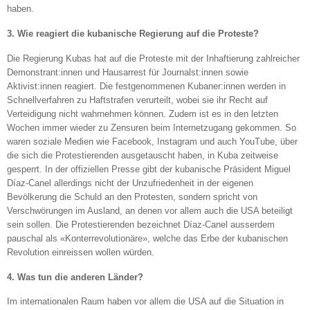
haben.
3. Wie reagiert die kubanische Regierung auf die Proteste?
Die Regierung Kubas hat auf die Proteste mit der Inhaftierung zahlreicher
Demonstrant:innen und Hausarrest für Journalst:innen sowie
Aktivist:innen reagiert. Die festgenommenen Kubaner:innen werden in
Schnellverfahren zu Haftstrafen verurteilt, wobei sie ihr Recht auf
Verteidigung nicht wahrnehmen können. Zudem ist es in den letzten
Wochen immer wieder zu Zensuren beim Internetzugang gekommen. So
waren soziale Medien wie Facebook, Instagram und auch YouTube, über
die sich die Protestierenden ausgetauscht haben, in Kuba zeitweise
gesperrt. In der offiziellen Presse gibt der kubanische Präsident Miguel
Díaz-Canel allerdings nicht der Unzufriedenheit in der eigenen
Bevölkerung die Schuld an den Protesten, sondern spricht von
Verschwörungen im Ausland, an denen vor allem auch die USA beteiligt
sein sollen. Die Protestierenden bezeichnet Díaz-Canel ausserdem
pauschal als «Konterrevolutionäre», welche das Erbe der kubanischen
Revolution einreissen wollen würden.
4. Was tun die anderen Länder?
Im internationalen Raum haben vor allem die USA auf die Situation in