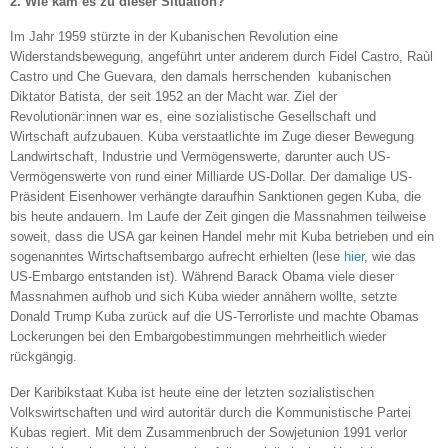
2. Wie kam es zu dieser Situation?
Im Jahr 1959 stürzte in der Kubanischen Revolution eine
Widerstandsbewegung, angeführt unter anderem durch Fidel Castro, Raùl
Castro und Che Guevara, den damals herrschenden kubanischen
Diktator Batista, der seit 1952 an der Macht war. Ziel der
Revolutionär:innen war es, eine sozialistische Gesellschaft und
Wirtschaft aufzubauen. Kuba verstaatlichte im Zuge dieser Bewegung
Landwirtschaft, Industrie und Vermögenswerte, darunter auch US-
Vermögenswerte von rund einer Milliarde US-Dollar. Der damalige US-
Präsident Eisenhower verhängte daraufhin Sanktionen gegen Kuba, die
bis heute andauern. Im Laufe der Zeit gingen die Massnahmen teilweise
soweit, dass die USA gar keinen Handel mehr mit Kuba betrieben und ein
sogenanntes Wirtschaftsembargo aufrecht erhielten (lese
hier
, wie das
US-Embargo entstanden ist). Während Barack Obama viele dieser
Massnahmen aufhob und sich Kuba wieder annähern wollte, setzte
Donald Trump Kuba zurück auf die US-Terrorliste und machte Obamas
Lockerungen bei den Embargobestimmungen mehrheitlich wieder
rückgängig.
Der Karibikstaat Kuba ist heute eine der letzten sozialistischen
Volkswirtschaften und wird autoritär durch die Kommunistische Partei
Kubas regiert. Mit dem Zusammenbruch der Sowjetunion 1991 verlor