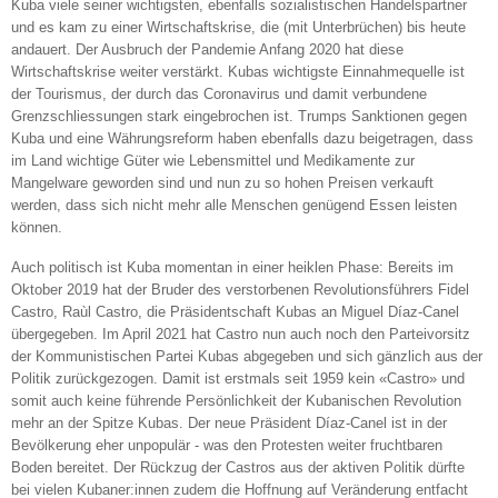
Kuba viele seiner wichtigsten, ebenfalls sozialistischen Handelspartner
und es kam zu einer Wirtschaftskrise, die (mit Unterbrüchen) bis heute
andauert. Der Ausbruch der Pandemie Anfang 2020 hat diese
Wirtschaftskrise weiter verstärkt. Kubas wichtigste Einnahmequelle ist
der Tourismus, der durch das Coronavirus und damit verbundene
Grenzschliessungen stark eingebrochen ist. Trumps Sanktionen gegen
Kuba und eine Währungsreform haben ebenfalls dazu beigetragen, dass
im Land wichtige Güter wie Lebensmittel und Medikamente zur
Mangelware geworden sind und nun zu so hohen Preisen verkauft
werden, dass sich nicht mehr alle Menschen genügend Essen leisten
können.
Auch politisch ist Kuba momentan in einer heiklen Phase: Bereits im
Oktober 2019 hat der Bruder des verstorbenen Revolutionsführers Fidel
Castro, Raùl Castro, die Präsidentschaft Kubas an Miguel Díaz-Canel
übergegeben. Im April 2021 hat Castro nun auch noch den Parteivorsitz
der Kommunistischen Partei Kubas abgegeben und sich gänzlich aus der
Politik zurückgezogen. Damit ist erstmals seit 1959 kein «Castro» und
somit auch keine führende Persönlichkeit der Kubanischen Revolution
mehr an der Spitze Kubas. Der neue Präsident Díaz-Canel ist in der
Bevölkerung eher unpopulär - was den Protesten weiter fruchtbaren
Boden bereitet. Der Rückzug der Castros aus der aktiven Politik dürfte
bei vielen Kubaner:innen zudem die Hoffnung auf Veränderung entfacht